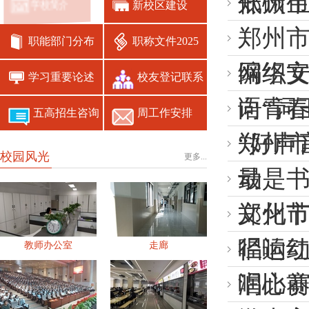
低碳
郑州市
学校简介
新校区建设
郑州
职能部门分布
职称文件2025
网络
编织
学习重要论述
校友登记联系
语“词
向青春
五高招生咨询
周工作安排
“好声
郑州
校园风光
更多...
动
最是书
文化
郑州
径运
唱响红
教师办公室
走廊
唱比
润心