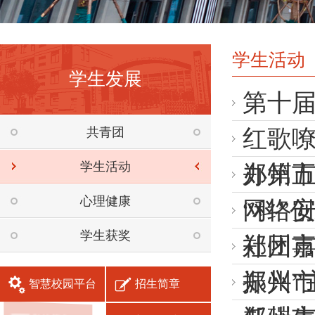
学生活动
学生发展
第十
共青团
红歌
学生活动
办第
郑州
心理健康
网络
“科”
学生获奖
社团
郑州市
振兴”
郑州
智慧校园平台
招生简章