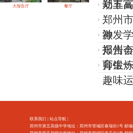
动丰
郑五
大报告厅
餐厅
郑州市
神
激发
报告
郑州
育锻炼
师生一
趣味
联系我们
|
站点导航
|
郑州市第五高级中学地址：郑州市
管城区春瑞街1号
邮编