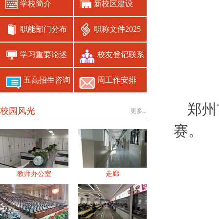
学校简介
新校区建设
职能部门分布
职称文件2025
学习重要论述
校友登记联系
五高招生咨询
周工作安排
郑州
校园风光
更多...
赛。
教师办公室
走廊