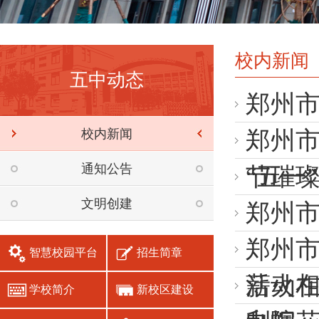
校内新闻
五中动态
郑州
校内新闻
郑州
通知公告
节璀
“五一
文明创建
郑州
郑州市
智慧校园平台
招生简章
活动
薪火
学校简介
新校区建设