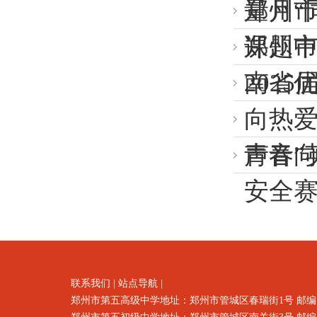
量月“
郑州
课题
郑州市
南省
202
向热爱
声音”
青春
安全
联系我们
|
站点导航
|
郑州市第五高级中学地址：郑州市
管城区春瑞街1号
邮编