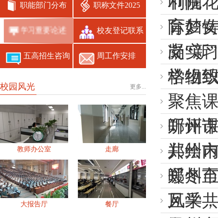
利院
巾帼花
职能部门分布
职称文件2025
际妇
育梦铸
学习重要论述
校友登记联系
岗实
凝“新
五高招生咨询
周工作安排
学组织
格物
校园风光
更多...
聚焦
听评
郑州
共绘
郑州
教师办公室
走廊
暖冬
郑州
风采
互学
大报告厅
餐厅