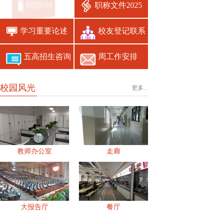
职能部门分布
职称文件2025
学习重要论述
校友登记联系
五高招生咨询
周工作安排
校园风光
更多...
教师办公室
走廊
大报告厅
餐厅