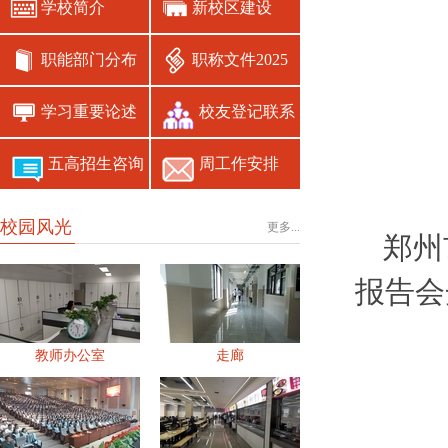
学校简介
新校区建设
职能部门分布
职称文件2025
学习重要论述
校友登记联系
五高招生咨询
周工作安排
校园风光
更多...
郑州
报告会
教师办公室
走廊