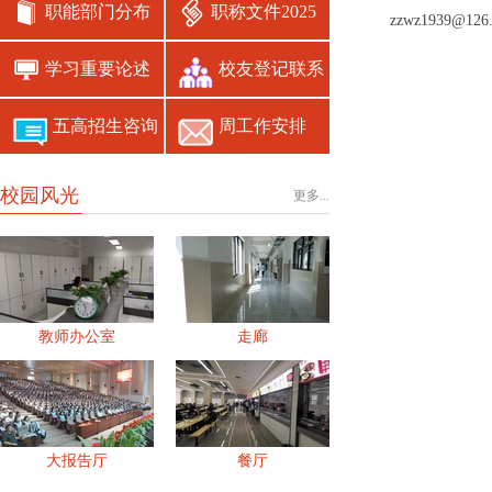
职能部门分布
职称文件2025
zzwz1939@126
学习重要论述
校友登记联系
五高招生咨询
周工作安排
校园风光
更多...
教师办公室
走廊
大报告厅
餐厅