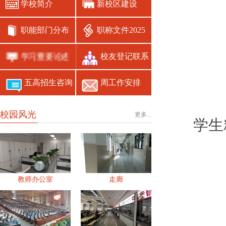
学校简介
新校区建设
职能部门分布
职称文件2025
学习重要论述
校友登记联系
五高招生咨询
周工作安排
校园风光
更多...
学生
教师办公室
走廊