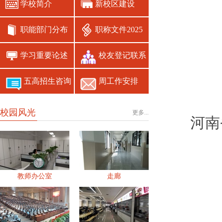
学校简介
新校区建设
职能部门分布
职称文件2025
学习重要论述
校友登记联系
五高招生咨询
周工作安排
校园风光
更多...
河南
教师办公室
走廊