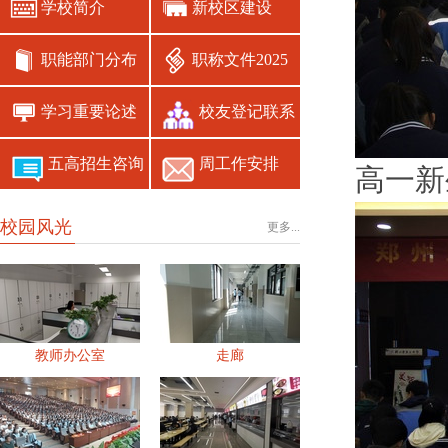
学校简介
新校区建设
职能部门分布
职称文件2025
学习重要论述
校友登记联系
五高招生咨询
周工作安排
高一新
校园风光
更多...
教师办公室
走廊