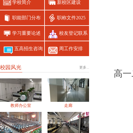
学校简介
新校区建设
职能部门分布
职称文件2025
学习重要论述
校友登记联系
五高招生咨询
周工作安排
校园风光
更多...
高一
教师办公室
走廊