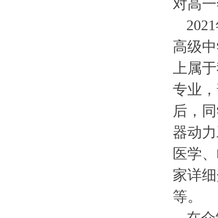
对高一
20
高级中
上属于
专业，
后，同
器动力
医学、
家详细
等。