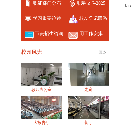
职能部门分布
职称文件2025
历
学习重要论述
校友登记联系
五高招生咨询
周工作安排
校园风光
更多...
教师办公室
走廊
大报告厅
餐厅