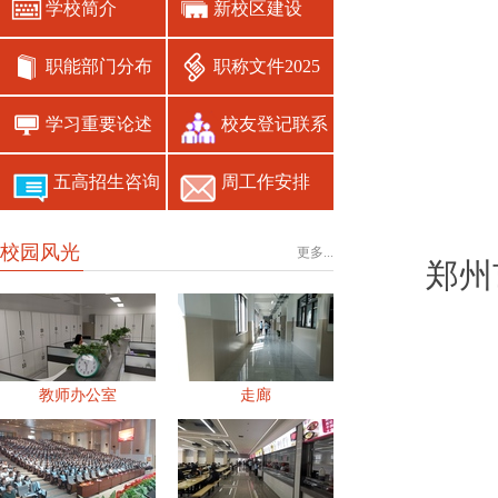
学校简介
新校区建设
职能部门分布
职称文件2025
学习重要论述
校友登记联系
五高招生咨询
周工作安排
校园风光
更多...
郑州
教师办公室
走廊