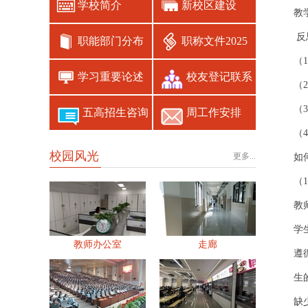
学校简介
新校区建设
教
反
职能部门分布
职称文件2025
（
学习重要论述
校友登记联系
（
（
五高招生咨询
周工作安排
（
校园风光
更多...
如
（
教
学
教师办公室
走廊
遵
生
缺