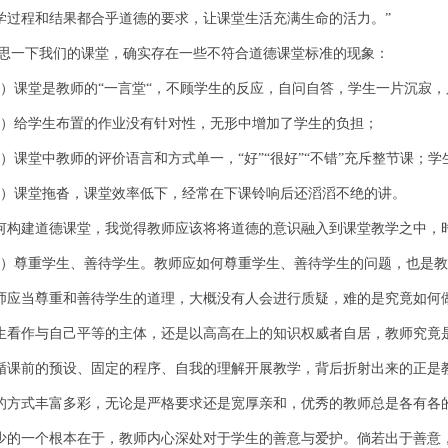
学过程和结果都合乎道德的要求，让课堂生活充满生命的活力。”
思一下我们的课堂，确实存在一些不符合道德课堂标准的现象：
1）课堂是教师的“一言堂“，不顾学生的反应，自问自答，学生一片沉寂，
2）给学生布置的作业没有针对性，无形中增加了学生的负担；
3）课堂中教师的评价语言和方式单一，“好”“很好”“不错”充斥整节课；
4）课堂拖沓，课堂效率低下，经常在下课铃响后还滔滔不绝的讲。
何构建道德课堂，我觉得教师应该将将道德的意识融入到课堂教学之中，
1）尊重学生、善待学生。教师应如何尊重学生、善待学生的问题，也是
师应当尊重和善待学生的道理，大概没有人会进行质疑，难的是究竟如何
生看作与自己平等的主体，还是以高高在上的知识权威者自居，教师究竟
循课前的预设、固定的程序、自我的理解开展教学，背后折射出来的正是
的方式丰富多彩，无论是严格要求还是宽厚亲和，优秀的教师总是各有各
少的一个根本在于，教师内心深处对于学生的善意与爱护。倘若出于善意