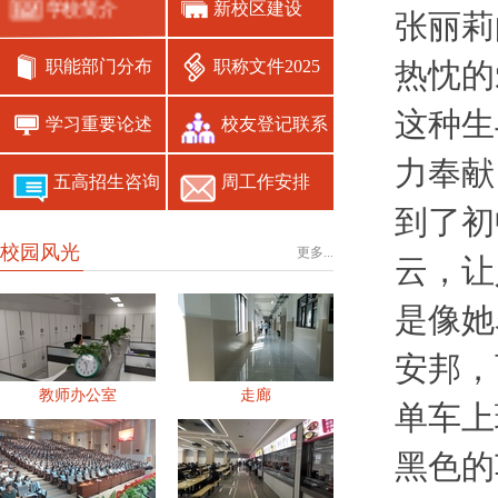
学校简介
新校区建设
张丽莉
职能部门分布
职称文件2025
热忱的
这种生
学习重要论述
校友登记联系
力奉献
五高招生咨询
周工作安排
到了初
校园风光
更多...
云，让
是像她
安邦，
教师办公室
走廊
单车上
黑色的