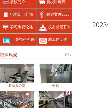
学校简介
新校区建设
职能部门分布
职称文件2025
20
学习重要论述
校友登记联系
五高招生咨询
周工作安排
校园风光
更多...
教师办公室
走廊