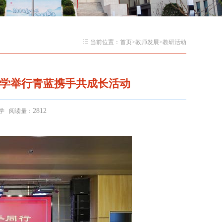
当前位置：
首页
>
教师发展
>
教研活动
中学举行青蓝携手共成长活动
2812
中学 阅读量：