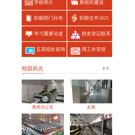
学校简介
新校区建设
职能部门分布
职称文件2025
学习重要论述
校友登记联系
五高招生咨询
周工作安排
校园风光
更多...
教师办公室
走廊