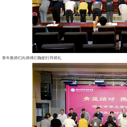
青年教师们向师傅们鞠躬行拜师礼