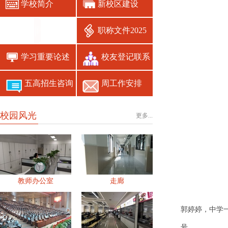
学校简介
新校区建设
职能部门分布
职称文件2025
学习重要论述
校友登记联系
五高招生咨询
周工作安排
校园风光
更多...
教师办公室
走廊
郭婷婷，中学
号。