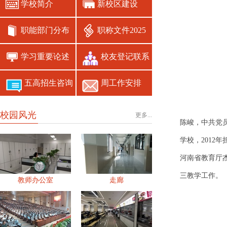
新校区建设
学校简介
职能部门分布
职称文件2025
学习重要论述
校友登记联系
五高招生咨询
周工作安排
校园风光
更多...
陈峻，中共党
学校，2012
河南省教育厅
三教学工作。
教师办公室
走廊