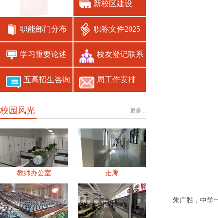
学校简介
新校区建设
职能部门分布
职称文件2025
学习重要论述
校友登记联系
五高招生咨询
周工作安排
校园风光
更多...
教师办公室
走廊
朱广胜，中学